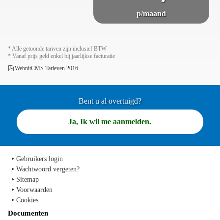
p/maand
* Alle getoonde tariven zijn inclusief BTW
* Vanaf prijs geld enkel bij jaarlijkse facturatie
WebnitCMS Tarieven 2016
Bent u al overtuigd?
Ja, Ik wil me aanmelden.
Gebruikers login
Wachtwoord vergeten?
Sitemap
Voorwaarden
Cookies
Documenten