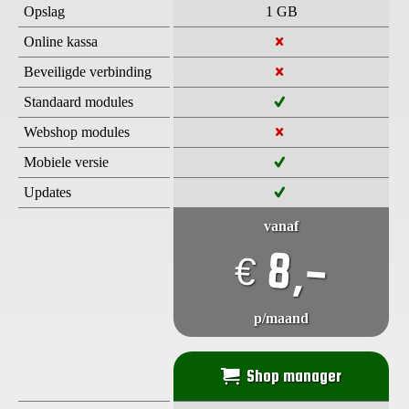
Opslag
1 GB
Online kassa
Beveiligde verbinding
Standaard modules
Webshop modules
Mobiele versie
Updates
vanaf
8,-
€
p/maand
Shop manager